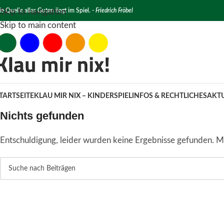
e Quelle alles Guten liegt im Spiel. -
Skip to navigation
Friedrich Fröbel
Skip to main content
TARTSEITE
KLAU MIR NIX – KINDERSPIEL
INFOS & RECHTLICHES
AKTU
Nichts gefunden
Entschuldigung, leider wurden keine Ergebnisse gefunden. Mö